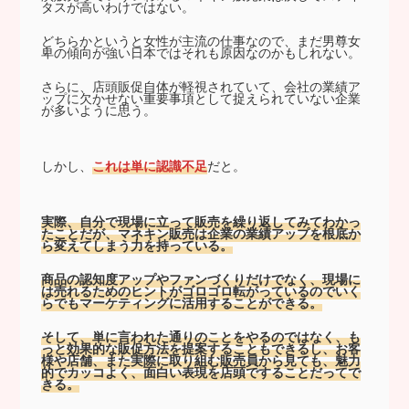
タスが高いわけではない。
どちらかというと女性が主流の仕事なので、まだ男尊女
卑の傾向が強い日本ではそれも原因なのかもしれない。
さらに、店頭販促自体が軽視されていて、会社の業績ア
ップに欠かせない重要事項として捉えられていない企業
が多いように思う。
しかし、
これは単に認識不足
だと。
実際、自分で現場に立って販売を繰り返してみてわかっ
たことだが、マネキン販売は企業の業績アップを根底か
ら変えてしまう力を持っている。
商品の認知度アップやファンづくりだけでなく、現場に
は売れるためのヒントがゴロゴロ転がっているのでいく
らでもマーケティングに活用することができる。
そして、単に言われた通りのことをやるのではなく、も
っと効果的な販促方法を提案することもできるし、お客
様や店舗、また実際に取り組む販売員から見ても、魅力
的でカッコよく、面白い表現を店頭ですることだってで
きる。