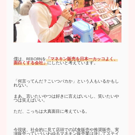
僕は、REBORNを
「マネキン販売を日本一カッコよく、
面白くする会社」
にしたいと考えています。
「何言ってんだ？こいつバカか」という人もいるかもし
れない。
まあ、言いたいやつは好きに言えばいいし、笑いたいや
つは笑えばいい。
ただ、こっちは大真面目に考えている。
今現状、社会的に見て店頭での試食販売や推奨販売、実
演販売っていういわゆるマネキン販売業は決してステイ