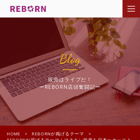
Blog
販売はライブだ！
ーREBORN店頭奮闘記ー
HOME
REBORNが掲げるテーマ